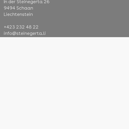
In der Steinegerta 26
9494 Schaan
Liechtenstein
+423 232 48 22
info@steinegerta.li
AGB
Impressum
Datenschutz
Cookie-Einstellungen